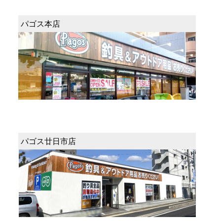
パゴス本店
パゴス廿日市店