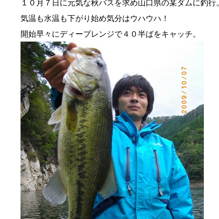
１０月７日に元気な秋バスを求め山口県の某ダムに釣行
気温も水温も下がり始め気分はウハウハ！
開始早々にディープレンジで４０半ばをキャッチ。