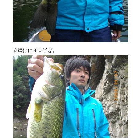
立続けに４０半ば。