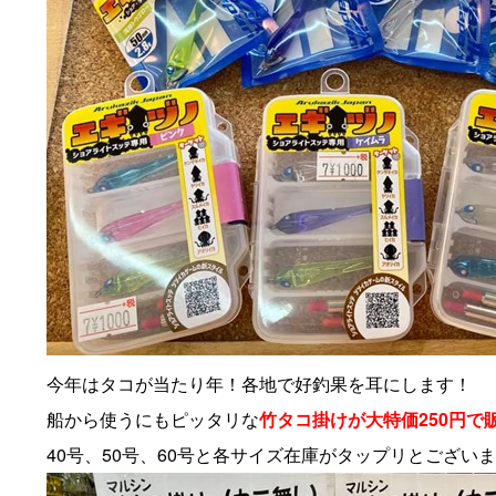
今年はタコが当たり年！各地で好釣果を耳にします！
船から使うにもピッタリな
竹タコ掛けが大特価250円で
40号、50号、60号と各サイズ在庫がタップリとござ