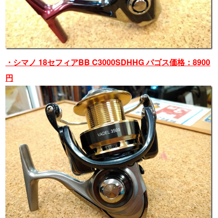
・シマノ 18セフィアBB C3000SDHHG パゴス価格：8900
円