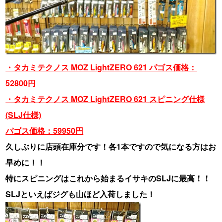
・タカミテクノス MOZ LightZERO 621 パゴス価格：
52800円
・タカミテクノス MOZ LightZERO 621 スピニング仕様
(SLJ仕様)
パゴス価格：59950円
久しぶりに店頭在庫分です！各1本ですので気になる方はお
早めに！！
特にスピニングはこれから始まるイサキのSLJに最高！！
SLJといえばジグも山ほど入荷しました！