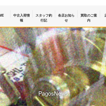
ME
中古入荷情
スタッフ釣
各店お知ら
買取のご案
報
行記
せ
内
PagosNews