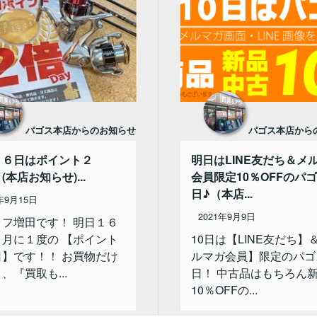
パゴス本店からのお知らせ
パゴス本店から
１６日はポイント２
明日はLINE友だち＆メ
(本店お知らせ)...
会員限定10％OFFのパ
日♪（本店...
年9月15日
2021年9月9日
ッフ増田です！ 明日１６
、月に１度の 【ポイント
10日は【LINE友だち】
日】です！！ お買物だけ
ルマガ会員】限定のパゴ
、『買取も...
日！ 中古品はもちろん
10％OFFの...