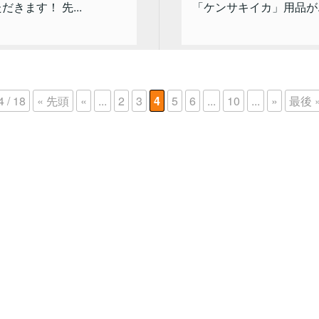
だきます！ 先...
「ケンサキイカ」用品が..
4 / 18
« 先頭
«
...
2
3
4
5
6
...
10
...
»
最後 