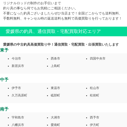
リジナルロッドの制作のお手伝いまで
釣り具の事なら何でもお気軽にご相談ください。
不要になった釣具ございましたらぜひ当店まで！全国どこからでも送料無料、
手数料無料、キャンセル時の返送送料も無料で高価買取りを行っております！
愛媛県の釣具、通信買取・宅配買取対応エリア
愛媛県の中古釣具高価買取り中！通信買取・宅配買取・出張買取いたします
東予
今治市
西条市
四国中央市
新居浜市
上島町
中予
伊予市
東温市
松山市
久万高原町
砥部町
松前町
南予
宇和島市
大洲市
西予市
八幡浜市
愛南町
伊方町