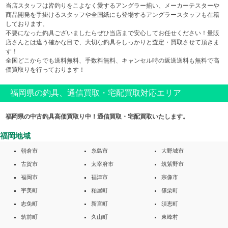
当店スタッフは皆釣りをこよなく愛するアングラー揃い、メーカーテスターや
商品開発を手掛けるスタッフや全国紙にも登場するアングラースタッフも在籍
しております。
不要になった釣具ございましたらぜひ当店まで安心してお任せください！量販
店さんとは違う確かな目で、大切な釣具をしっかりと査定・買取させて頂きま
す！
全国どこからでも送料無料、手数料無料、キャンセル時の返送送料も無料で高
価買取りを行っております！
福岡県の釣具、通信買取・宅配買取対応エリア
福岡県の中古釣具高価買取り中！通信買取・宅配買取いたします。
福岡地域
朝倉市
糸島市
大野城市
古賀市
太宰府市
筑紫野市
福岡市
福津市
宗像市
宇美町
粕屋町
篠栗町
志免町
新宮町
須恵町
筑前町
久山町
東峰村