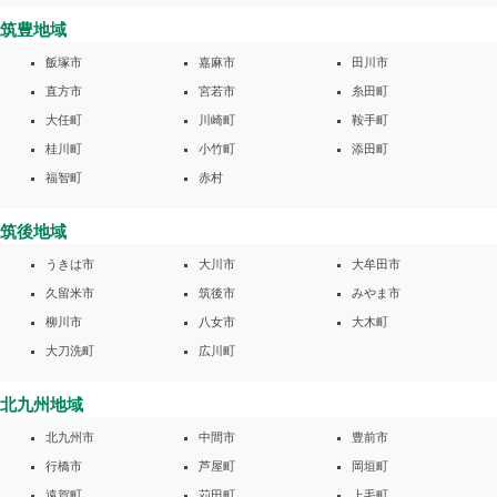
筑豊地域
飯塚市
嘉麻市
田川市
直方市
宮若市
糸田町
大任町
川崎町
鞍手町
桂川町
小竹町
添田町
福智町
赤村
筑後地域
うきは市
大川市
大牟田市
久留米市
筑後市
みやま市
柳川市
八女市
大木町
大刀洗町
広川町
北九州地域
北九州市
中間市
豊前市
行橋市
芦屋町
岡垣町
遠賀町
苅田町
上毛町