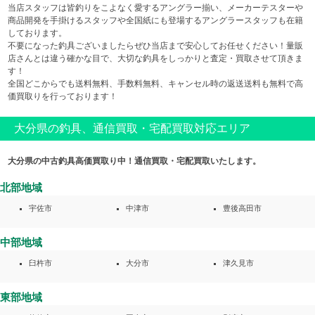
当店スタッフは皆釣りをこよなく愛するアングラー揃い、メーカーテスターや
商品開発を手掛けるスタッフや全国紙にも登場するアングラースタッフも在籍
しております。
不要になった釣具ございましたらぜひ当店まで安心してお任せください！量販
店さんとは違う確かな目で、大切な釣具をしっかりと査定・買取させて頂きま
す！
全国どこからでも送料無料、手数料無料、キャンセル時の返送送料も無料で高
価買取りを行っております！
大分県の釣具、通信買取・宅配買取対応エリア
大分県の中古釣具高価買取り中！通信買取・宅配買取いたします。
北部地域
宇佐市
中津市
豊後高田市
中部地域
臼杵市
大分市
津久見市
東部地域