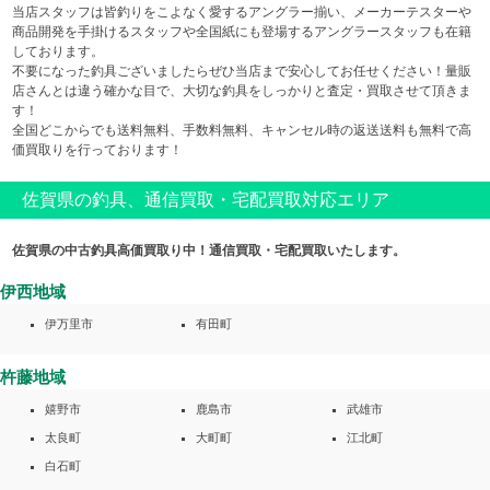
当店スタッフは皆釣りをこよなく愛するアングラー揃い、メーカーテスターや
商品開発を手掛けるスタッフや全国紙にも登場するアングラースタッフも在籍
しております。
不要になった釣具ございましたらぜひ当店まで安心してお任せください！量販
店さんとは違う確かな目で、大切な釣具をしっかりと査定・買取させて頂きま
す！
全国どこからでも送料無料、手数料無料、キャンセル時の返送送料も無料で高
価買取りを行っております！
佐賀県の釣具、通信買取・宅配買取対応エリア
佐賀県の中古釣具高価買取り中！通信買取・宅配買取いたします。
伊西地域
伊万里市
有田町
杵藤地域
嬉野市
鹿島市
武雄市
太良町
大町町
江北町
白石町