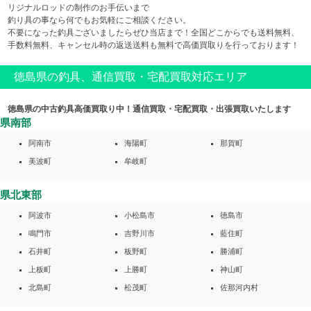
リジナルロッドの制作のお手伝いまで
釣り具の事なら何でもお気軽にご相談ください。
不要になった釣具ございましたらぜひ当店まで！全国どこからでも送料無料、
手数料無料、キャンセル時の返送送料も無料で高価買取りを行っております！
徳島県の釣具、通信買取・宅配買取対応エリア
徳島県の中古釣具高価買取り中！通信買取・宅配買取・出張買取いたします
県南部
阿南市
海陽町
那賀町
美波町
牟岐町
県北東部
阿波市
小松島市
徳島市
鳴門市
吉野川市
藍住町
石井町
板野町
勝浦町
上板町
上勝町
神山町
北島町
松茂町
佐那河内村