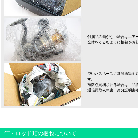
付属品の箱がない場合はエア
全体をくるむように梱包をお
空いたスペースに新聞紙等を
す。
複数点同梱される場合は、品
通信買取依頼書（身分証明書
竿・ロッド類の梱包について