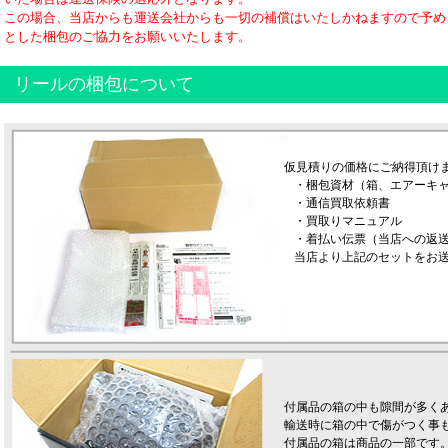
この場合、当店からも運送会社からも一切の補償はいたしかねますので予め
とした梱包のご協力をお願いいたします。
リールの梱包について
仮見積りの価格にご納得頂け
・梱包資材（箱、エアーキ
・通信買取依頼書
・買取りマニュアル
・着払い伝票（当店への返
当店より上記のセットをお
付属品の箱の中も隙間が多く
輸送時に箱の中で傷がつく事
付属品の箱は商品の一部です