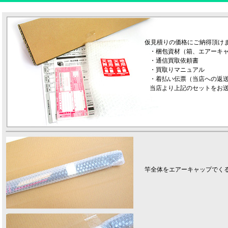
仮見積りの価格にご納得頂け
・梱包資材（箱、エアーキ
・通信買取依頼書
・買取りマニュアル
・着払い伝票（当店への返
当店より上記のセットをお
竿全体をエアーキャップでく