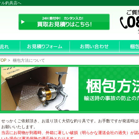
クル釣具店へ
TOP
> 梱包方法について
せっかくご依頼頂き、お送り頂く大切な釣り具です。お手数ですが発送時は
お願いいたします。
当店にお荷物が到着時、外箱に著しい破損（明らかな運送会社の過失）が認
いた場合は運送保険の適応外となります。