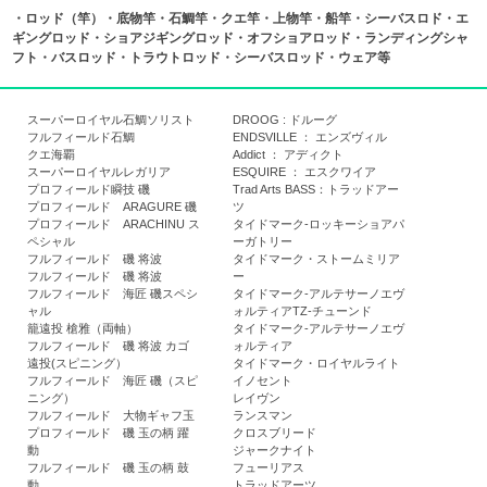
・ロッド（竿）・底物竿・石鯛竿・クエ竿・上物竿・船竿・シーバスロド・エ
ギングロッド・ショアジギングロッド・オフショアロッド・ランディングシャ
フト・バスロッド・トラウトロッド・シーバスロッド・ウェア等
スーパーロイヤル石鯛ソリスト
DROOG : ドルーグ
フルフィールド石鯛
ENDSVILLE ： エンズヴィル
クエ海覇
Addict ： アディクト
スーパーロイヤルレガリア
ESQUIRE ： エスクワイア
プロフィールド瞬技 磯
Trad Arts BASS：トラッドアー
プロフィールド ARAGURE 磯
ツ
プロフィールド ARACHINU ス
タイドマーク-ロッキーショアパ
ペシャル
ーガトリー
フルフィールド 磯 将波
タイドマーク・ストームミリア
フルフィールド 磯 将波
ー
フルフィールド 海匠 磯スペシ
タイドマーク-アルテサーノエヴ
ャル
ォルティアTZ-チューンド
籠遠投 槍雅（両軸）
タイドマーク-アルテサーノエヴ
フルフィールド 磯 将波 カゴ
ォルティア
遠投(スピニング）
タイドマーク・ロイヤルライト
フルフィールド 海匠 磯（スピ
イノセント
ニング）
レイヴン
フルフィールド 大物ギャフ玉
ランスマン
プロフィールド 磯 玉の柄 躍
クロスブリード
動
ジャークナイト
フルフィールド 磯 玉の柄 鼓
フューリアス
動
トラッドアーツ