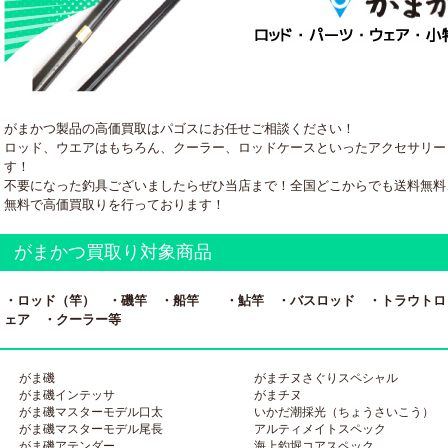
がまかつ製品の高価買取はパゴスにお任せご相談ください！
ロッド、ウエアはもちろん、クーラー、ロッドケースといったアクセサリー
す！
不要になった釣具ございましたらぜひ当店まで！全国どこからでも送料無料
無料で高価買取りを行っております！
がまかつ買取り対象商品
・ロッド（竿） ・磯竿 ・船竿 ・鮎竿 ・バスロッド ・トラウトロ
ェア ・クーラー等
がま磯
がまチヌさぐりスペシャル
がま磯インテッサ
がまチヌ
がま磯マスターモデル口太
いかだ潮採光（ちょうさいこう）
がま磯マスターモデル尾長
アルティメイトスペック
がま磯アテンダー
海上釣堀コアスペック