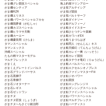
がま磯グレ競技スペシャル
海上釣堀マリンアロー
がま磯センティア
がま投アルテイシア
がま磯RZR
がま投げ競技
がま磯エリネス
がま投バルトサーフ
がま磯パワースペシャルフカセ
がま船ダイナソー
がま磯我夢者（がむしゃ）
がま船デルフィーノ
がま磯カゴスペシャル
がま船タイドスター
がま磯ヒラマサ天剛
がま船ひとつテンヤ真鯛
がま磯カーエー
がま船カワハギEX
がま磯慶良間（けらま）
がま船うまづらはぎ
タマンスペシャル
がま船閃人（せんじん）キス
タマンエックス
がま船天鰈幻（てんちょうげん）
沖縄スペシャル
がま船カレイ一爽（いっそう）
たもの柄マスターモデル
がま船カレイ競技
マルチフレックス
がま船タチウオ竜幻（りゅうげん）
がまくえ
がま船メバルスペシャル
がまくえグレートインパルス
がま鮎エクセルシオノブレス
がま石グランドバーサス
がま鮎ファインマスターFⅢ
がま石黒獅子
がま鮎ジオパワー
がま石青獅子
がま鮎競技
がま石ジオターナー
がま鮎ロングレンジⅡ
がま石レギス
がま鮎ダンシングスペシャル
がま石ゼットワン
がま鮎ファインスペシャル
がまチヌ
がま鮎パワースペシャル
がまチヌ匠技（しょうぎ）
がま鮎マルチフレックス
がまチヌへちさぐり銀治郎
がま鮎ハーディスト