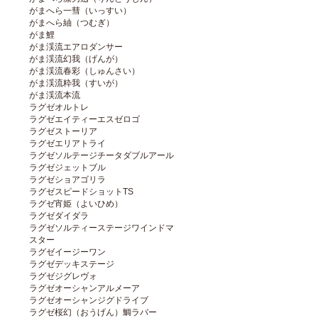
がまへら一彗（いっすい）
がまへら紬（つむぎ）
がま鯉
がま渓流エアロダンサー
がま渓流幻我（げんが）
がま渓流春彩（しゅんさい）
がま渓流粋我（すいが）
がま渓流本流
ラグゼオルトレ
ラグゼエイティーエスゼロゴ
ラグゼストーリア
ラグゼエリアトライ
ラグゼソルテージチータダブルアール
ラグゼジェットブル
ラグゼショアゴリラ
ラグゼスピードショットTS
ラグゼ宵姫（よいひめ）
ラグゼダイダラ
ラグゼソルティーステージワインドマ
スター
ラグゼイージーワン
ラグゼデッキステージ
ラグゼジグレヴォ
ラグゼオーシャンアルメーア
ラグゼオーシャンジグドライブ
ラグゼ桜幻（おうげん）鯛ラバー