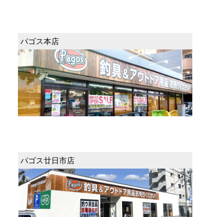
パゴス本店
パゴス廿日市店