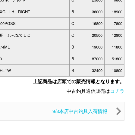
0XG LH RIGHT
B
36000
18900
000PGSS
C
16800
7800
ﾉ用 ｶﾗｰ:なでしこ
C
20500
12800
-74ML
B
19600
11800
0
B
87000
51800
HL-TW
B
32400
10800
上記商品は店頭での販売情報となります。
中古釣具通信販売は
コチラ
9/3本店中古釣具入荷情報