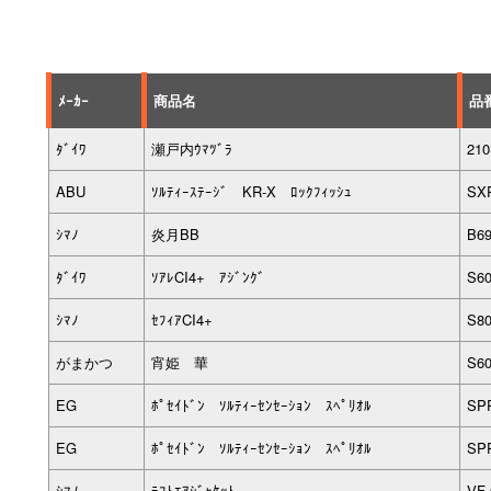
ﾒｰｶｰ
商品名
品
ﾀﾞｲﾜ
瀬戸内ｳﾏﾂﾞﾗ
21
ABU
ｿﾙﾃｨｰｽﾃｰｼﾞ KR-X ﾛｯｸﾌｨｯｼｭ
SX
ｼﾏﾉ
炎月BB
B6
ﾀﾞｲﾜ
ｿｱﾚCI4+ ｱｼﾞﾝｸﾞ
S60
ｼﾏﾉ
ｾﾌｨｱCI4+
S8
がまかつ
宵姫 華
S60
EG
ﾎﾟｾｲﾄﾞﾝ ｿﾙﾃｨｰｾﾝｾｰｼｮﾝ ｽﾍﾟﾘｵﾙ
SP
EG
ﾎﾟｾｲﾄﾞﾝ ｿﾙﾃｨｰｾﾝｾｰｼｮﾝ ｽﾍﾟﾘｵﾙ
SP
ｼﾏﾉ
ﾗﾌﾄｴｱｼﾞｬｹｯﾄ
VF