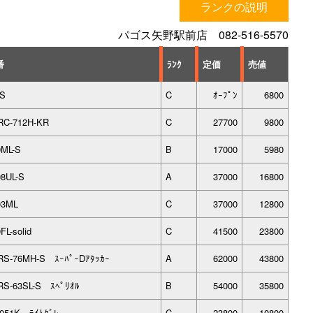
ランクの説明
パゴス矢野駅前店 082-516-5570
番
ﾗﾝｸ
定価
売値
0S
C
ｵｰﾌﾟﾝ
6800
RC-712H-KR
C
27700
9800
9ML-S
B
17000
5980
8UL-S
A
37000
16800
03ML
C
37000
12800
FL-solid
C
41500
23800
RS-76MH-S ｽｰﾊﾟｰDｱﾀｯｶｰ
A
62000
43800
RS-63SL-S ｽﾍﾟﾘｵﾙ
B
54000
35800
-051K ﾗｲﾄｸﾞﾚｰ
C
23800
10800