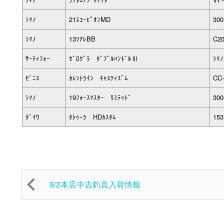
ｼﾏﾉ
21ｽｺｰﾋﾟｵﾝMD
30
ｼﾏﾉ
13ｿｱﾚBB
C2
ｻｰﾃｨﾌｫｰ
ｾﾞﾛｸﾞﾗ ﾀﾞﾌﾞﾙﾊﾝﾄﾞﾙⅢ
ｼﾏ
ｾﾞﾆｽ
ｶﾚﾝﾄﾗｲﾝ ｷｬｽﾃｨｽﾞﾑ
CC
ｼﾏﾉ
19ﾌｫｰｽﾏｽﾀｰ ﾘﾐﾃｯﾄﾞ
300
ﾀﾞｲﾜ
ﾀﾄｩｰﾗ HDｶｽﾀﾑ
153
9/2本店中古釣具入荷情報