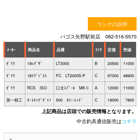
ランクの説明
パゴス矢野駅前店 082-516-5570
ﾒｰｶｰ
商品名
品番
ﾗﾝｸ
定価
売値
ﾀﾞｲﾜ
19ﾚｸﾞｻﾞ
LT3000
B
20500
11000
ﾀﾞｲﾜ
18ｲｸﾞｼﾞｽﾄ
FC LT2000S-P
C
67000
48900
ﾀﾞｲﾜ
RCS ISO
口太ｽﾌﾟｰﾙ MKⅡ
A
12000
11000
第一精工
ｵｰﾄｷﾝｸﾞｷﾞｬﾌ
500 ｶﾗｰ:ﾚｯﾄﾞ
C
19000
7800
上記商品は店頭での販売情報となります。
中古釣具通信販売は
コチラ