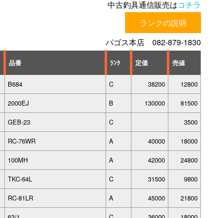
中古釣具通信販売は
コチラ
ランクの説明
パゴス本店 082-879-1830
品番
ﾗﾝｸ
定価
売値
B684
C
38200
12800
2000EJ
B
130000
81500
GEB-23
C
3500
RC-76WR
A
40000
18000
100MH
A
42000
24800
TKC-64L
C
31500
9800
RC-81LR
A
45000
21800
63/1
C
36000
18000