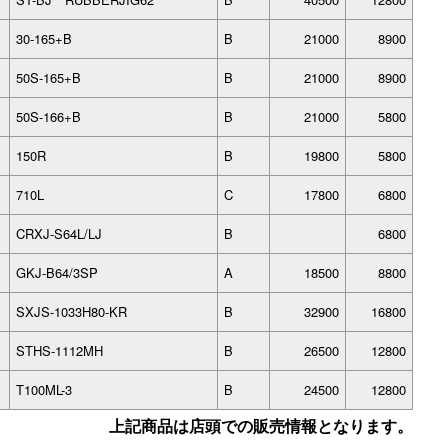
30-165+B
B
21000
8900
50S-165+B
B
21000
8900
50S-166+B
B
21000
5800
150R
B
19800
5800
710L
C
17800
6800
CRXJ-S64L/LJ
B
6800
GKJ-B64/3SP
A
18500
8800
SXJS-1033H80-KR
B
32900
16800
STHS-1112MH
B
26500
12800
T100ML-3
B
24500
12800
上記商品は店頭での販売情報となります。