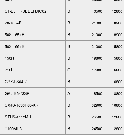
ST-BJ RUBBERJIG62
B
40500
12800
20-165+B
B
21000
8900
50S-165+B
B
21000
8900
50S-166+B
B
21000
5800
150R
B
19800
5800
710L
C
17800
6800
CRXJ-S64L/LJ
B
6800
GKJ-B64/3SP
A
18500
8800
SXJS-1033H80-KR
B
32900
16800
STHS-1112MH
B
26500
12800
T100ML-3
B
24500
12800