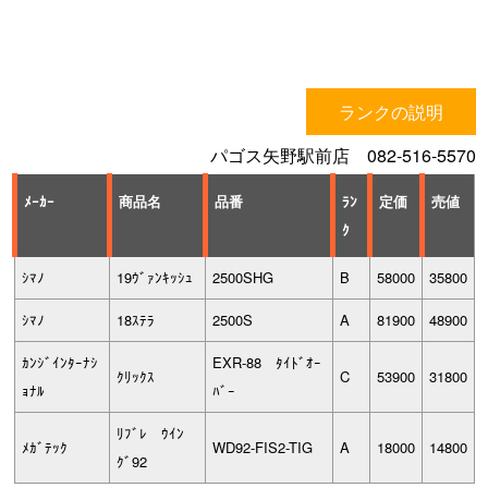
ランクの説明
パゴス矢野駅前店 082-516-5570
ﾒｰｶｰ
商品名
品番
ﾗﾝ
定価
売値
ｸ
ｼﾏﾉ
19ｳﾞｧﾝｷｯｼｭ
2500SHG
B
58000
35800
ｼﾏﾉ
18ｽﾃﾗ
2500S
A
81900
48900
ｶﾝｼﾞｲﾝﾀｰﾅｼ
EXR-88 ﾀｲﾄﾞｵｰ
ｸﾘｯｸｽ
C
53900
31800
ｮﾅﾙ
ﾊﾞｰ
ﾘﾌﾞﾚ ｳｲﾝ
ﾒｶﾞﾃｯｸ
WD92-FIS2-TIG
A
18000
14800
ｸﾞ92