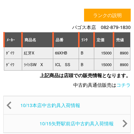
ランクの説明
パゴス本店 082-879-1830
ﾒｰｶｰ
商品名
品番
ﾗﾝｸ
定価
売値
ﾀﾞｲﾜ
紅牙X
69XHB
B
15000
8900
ﾀﾞｲﾜ
ﾗｲﾄSW X
ICL SS
B
15000
8900
上記商品は店頭での販売情報となります。
中古釣具通信販売は
コチラ
10/13本店中古釣具入荷情報
10/15矢野駅前店中古釣具入荷情報