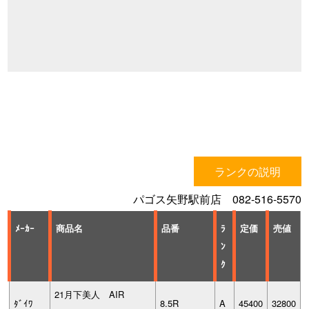
ランクの説明
パゴス矢野駅前店 082-516-5570
ﾒｰｶｰ
商品名
品番
ﾗ
定価
売値
ﾝ
ｸ
21月下美人 AIR
ﾀﾞｲﾜ
8.5R
A
45400
32800