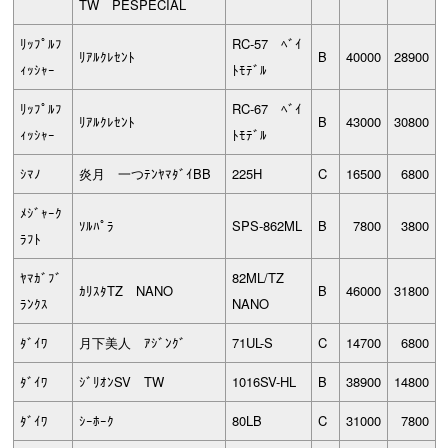
TW PESPECIAL
ﾘｯﾌﾟﾙﾌ
RC-57 ﾍﾞｲ
ﾘｱﾙｸﾚｾﾝﾄ
B
40000
28900
ｨｯｼｬｰ
ﾄﾓﾃﾞﾙ
ﾘｯﾌﾟﾙﾌ
RC-67 ﾍﾞｲ
ﾘｱﾙｸﾚｾﾝﾄ
B
43000
30800
ｨｯｼｬｰ
ﾄﾓﾃﾞﾙ
ｼﾏﾉ
炎月 一つﾃﾝﾔﾏﾀﾞｲBB
225H
C
16500
6800
ﾒｼﾞｬｰｸ
ｿﾙﾊﾟﾗ
SPS-862ML
B
7800
3800
ﾗﾌﾄ
ﾔﾏｶﾞﾌﾞ
82ML/TZ
ｶﾘｽﾀTZ NANO
B
46000
31800
ﾗﾝｸｽ
NANO
ﾀﾞｲﾜ
月下美人 ｱｼﾞﾝｸﾞ
71UL-S
C
14700
6800
ﾀﾞｲﾜ
ｼﾞﾘｵﾝSV TW
1016SV-HL
B
38900
14800
ﾀﾞｲﾜ
ｼｰﾎｰｸ
80LB
C
31000
7800