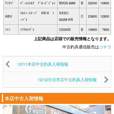
ｱﾝﾘﾊﾟ
ﾊﾟｰﾑｽｴﾙｱ ﾌﾞﾙｰﾋﾞｼﾞｮﾝ
BVGS-89M
B
32000
10800
ｿﾙﾃｨｰｽﾃｰｼﾞ KR-X ｼ
SXSC-
ABU
C
23800
12800
ｰﾊﾞｽ
832M-KR
ｼﾏﾉ
17ｱﾙﾃｸﾞﾗ
C2000S
B
15800
7800
上記商品は店頭での販売情報となります。
中古釣具通信販売は
コチラ
12/11本店中古釣具入荷情報
12/12廿日市店中古釣具入荷情報
本店中古入荷情報