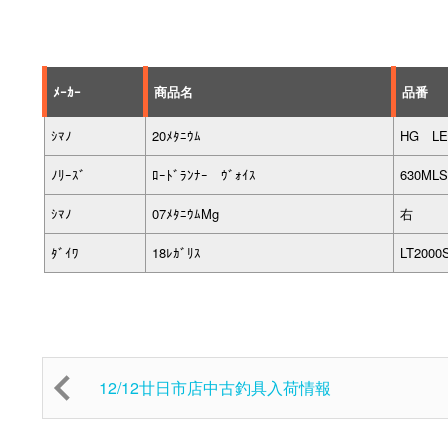
ﾒｰｶｰ
商品名
品番
ｼﾏﾉ
20ﾒﾀﾆｳﾑ
HG LE
ﾉﾘｰｽﾞ
ﾛｰﾄﾞﾗﾝﾅｰ ｳﾞｫｲｽ
630MLS
ｼﾏﾉ
07ﾒﾀﾆｳﾑMg
右
ﾀﾞｲﾜ
18ﾚｶﾞﾘｽ
LT2000
12/12廿日市店中古釣具入荷情報