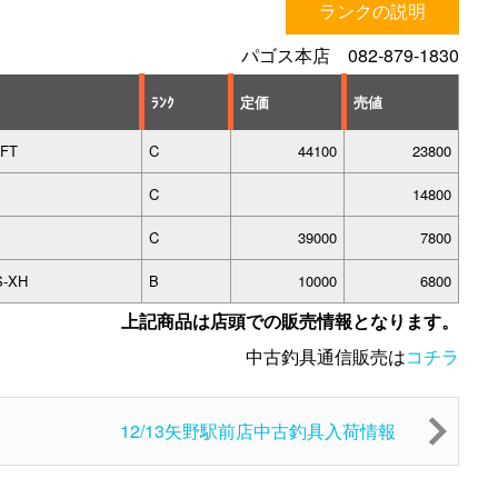
ランクの説明
パゴス本店 082-879-1830
ﾗﾝｸ
定価
売値
FT
C
44100
23800
C
14800
C
39000
7800
S-XH
B
10000
6800
上記商品は店頭での販売情報となります。
中古釣具通信販売は
コチラ
12/13矢野駅前店中古釣具入荷情報