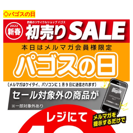
・
◇パゴスの日