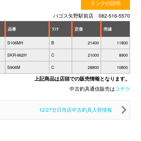
ランクの説明
パゴス矢野駅前店 082-516-5570
品番
ﾗﾝｸ
定価
売値
S106MH
B
21400
11800
SKR-962H
C
21000
8900
S906M
C
28800
10800
上記商品は店頭での販売情報となります。
中古釣具通信販売は
コチラ
12/27廿日市店中古釣具入荷情報