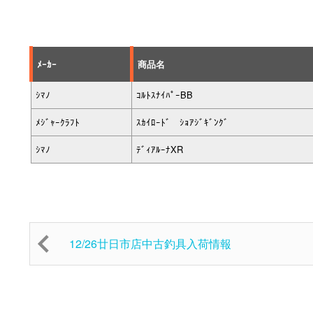
ﾒｰｶｰ
商品名
ｼﾏﾉ
ｺﾙﾄｽﾅｲﾊﾟｰBB
ﾒｼﾞｬｰｸﾗﾌﾄ
ｽｶｲﾛｰﾄﾞ ｼｮｱｼﾞｷﾞﾝｸﾞ
ｼﾏﾉ
ﾃﾞｨｱﾙｰﾅXR
12/26廿日市店中古釣具入荷情報