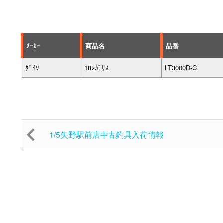
ﾒｰｶｰ
商品名
品番
ﾀﾞｲﾜ
18ﾚｶﾞﾘｽ
LT3000D-C
1/5矢野駅前店中古釣具入荷情報