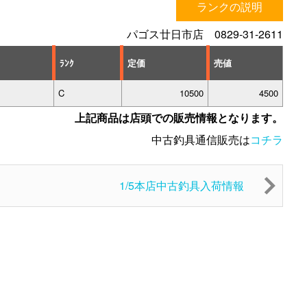
ランクの説明
パゴス廿日市店 0829-31-2611
ﾗﾝｸ
定価
売値
C
10500
4500
上記商品は店頭での販売情報となります。
中古釣具通信販売は
コチラ
1/5本店中古釣具入荷情報