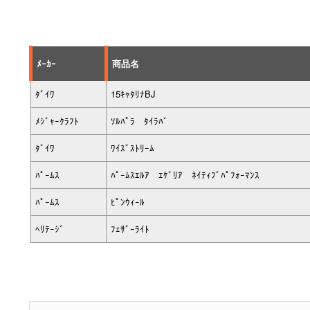
ﾒｰｶｰ
商品名
ﾀﾞｲﾜ
15ｷｬﾀﾘﾅBJ
ﾒｼﾞｬｰｸﾗﾌﾄ
ｿﾙﾊﾟﾗ ﾀｲﾗﾊﾞ
ﾀﾞｲﾜ
ﾜｲｽﾞｽﾄﾘｰﾑ
ﾊﾟｰﾑｽ
ﾊﾟｰﾑｽｴﾙｱ ｴｹﾞﾘｱ ﾈｲﾃｨﾌﾞﾊﾟﾌｫｰﾏﾝｽ
ﾊﾟｰﾑｽ
ﾋﾟﾝｳｨｰﾙ
ﾍﾘﾃｰｼﾞ
ﾌｪｻﾞｰﾗｲﾄ