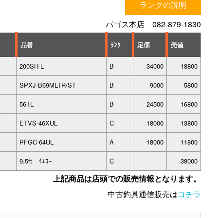
ランクの説明
パゴス本店 082-879-1830
品番
ﾗﾝｸ
定価
売値
200SH-L
B
34000
18800
SPXJ-B69MLTR/ST
B
9000
5800
56TL
B
24500
16800
ETVS-46XUL
C
18000
13800
PFGC-64UL
A
18000
11800
9.5ft ｲｴﾛｰ
C
38000
上記商品は店頭での販売情報となります。
中古釣具通信販売は
コチラ