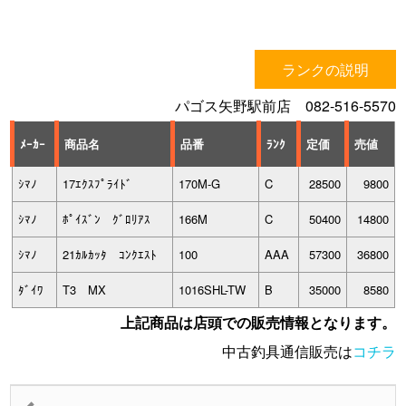
ランクの説明
パゴス矢野駅前店 082-516-5570
ﾒｰｶｰ
商品名
品番
ﾗﾝｸ
定価
売値
ｼﾏﾉ
17ｴｸｽﾌﾟﾗｲﾄﾞ
170M-G
C
28500
9800
ｼﾏﾉ
ﾎﾟｲｽﾞﾝ ｸﾞﾛﾘｱｽ
166M
C
50400
14800
ｼﾏﾉ
21ｶﾙｶｯﾀ ｺﾝｸｴｽﾄ
100
AAA
57300
36800
ﾀﾞｲﾜ
T3 MX
1016SHL-TW
B
35000
8580
上記商品は店頭での販売情報となります。
中古釣具通信販売は
コチラ