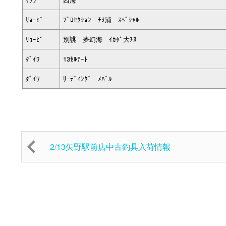
ﾘｮｰﾋﾞ
ﾌﾟﾛｾｸｼｮﾝ ﾁﾇ浦 ｽﾍﾟｼｬﾙ
ﾘｮｰﾋﾞ
別誂 夢幻海 ｲｶﾀﾞ大ﾁﾇ
ﾀﾞｲﾜ
13ｾﾙﾃｰﾄ
ﾀﾞｲﾜ
ﾘｰﾃﾞｨﾝｸﾞ ﾒﾊﾞﾙ
2/13矢野駅前店中古釣具入荷情報