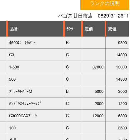
ランクの説明
パゴス廿日市店 0829-31-2611
品番
ﾗﾝｸ
定価
売値
4600C ｼﾙﾊﾞｰ
B
9800
C3
C
14800
1-530
C
37000
13800
500
C
14800
ﾌﾞﾚｰｷﾚﾊﾞｰM
B
5000
3000
ﾊﾝﾄﾞﾙｽｸﾘｭｰｷｬｯﾌﾟ
C
2000
1200
C3000DAｽﾌﾟｰﾙ
C
12000
6800
180
C
3500
八号
C
7800