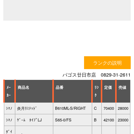
ランクの説明
パゴス廿日市店 0829-31-2611
ﾒｰ
商品名
品番
ﾗﾝ
定価
売値
ｶｰ
ｸ
ｼﾏﾉ
炎月ﾘﾐﾃｯﾄﾞ
B610ML-S/RIGHT
C
70400
28000
ｼﾏﾉ
ｹﾞｰﾑ ﾀｲﾌﾟLJ
S65-0/FS
B
42100
23000
ﾀﾞｲ