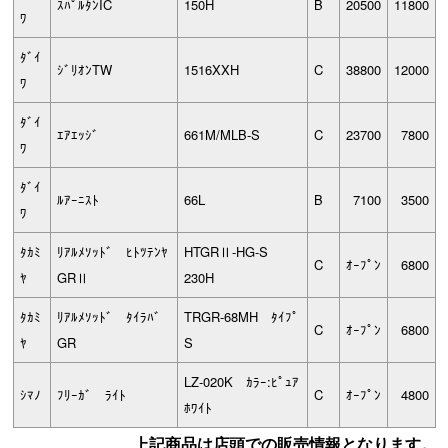
ｽﾊﾟﾙﾀﾝIC
150H
B
20500
11800
ﾜ
ﾀﾞｲ
ｼﾞﾘｵﾝTW
1516XXH
C
38800
12000
ﾜ
ﾀﾞｲ
ｴｱｴｯｼﾞ
661M/MLB-S
C
23700
7800
ﾜ
ﾀﾞｲ
ﾙｱｰﾆｽﾄ
66L
B
7100
3500
ﾜ
ﾀｶﾐ
ﾘｱﾙﾒｿｯﾄﾞ ﾋﾄﾂﾃﾝﾔ
HTGRⅡ-HG-S
C
ｵｰﾌﾟﾝ
6800
ﾔ
GRⅡ
230H
ﾀｶﾐ
ﾘｱﾙﾒｿｯﾄﾞ ﾀｲﾗﾊﾞ
TRGR-68MH ﾀｲﾌﾟ
C
ｵｰﾌﾟﾝ
6800
ﾔ
GR
S
LZ-020K ｶﾗｰ:ﾋﾟｭｱ
ｼﾏﾉ
ﾌﾘｰｶﾞ ﾗｲﾄ
C
ｵｰﾌﾟﾝ
4800
ﾎﾜｲﾄ
上記商品は店頭での販売情報となります。