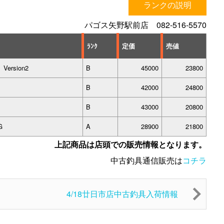
ランクの説明
パゴス矢野駅前店 082-516-5570
ﾗﾝｸ
定価
売値
Version2
B
45000
23800
B
42000
24800
B
43000
20800
G
A
28900
21800
上記商品は店頭での販売情報となります。
中古釣具通信販売は
コチラ
4/18廿日市店中古釣具入荷情報