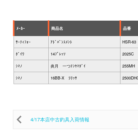
ﾒｰｶｰ
商品名
品番
ｻｰﾃｨﾌｫｰ
ｱﾄﾞﾊﾞﾝｽﾒﾝﾄ
HSR-63 
ﾀﾞｲﾜ
14ﾌﾟﾚｯｿ
2025C
ｼﾏﾉ
炎月 一つﾃﾝﾔﾏﾀﾞｲ
255MH
ｼﾏﾉ
16BB-X ﾗﾘｯｻ
2500DH
4/17本店中古釣具入荷情報