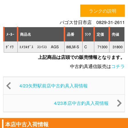
ランクの説明
パゴス廿日市店 0829-31-2611
ﾒｰｶｰ
商品名
品番
ﾗﾝｸ
定価
売値
ﾀﾞｲﾜ
ｴﾒﾗﾙﾀﾞｽ ｽﾄｲｽﾄ AGS
88LM-S
C
71300
31800
上記商品は店頭での販売情報となります。
中古釣具通信販売は
コチラ
4/23矢野駅前店中古釣具入荷情報
4/23本店中古釣具入荷情報
本店中古入荷情報