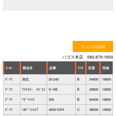
ランクの説明
パゴス本店 082-879-1830
ﾒｰｶｰ
商品名
品番
ﾗﾝｸ
定価
売値
ﾀﾞｲﾜ
潮流
30-240
B
34600
16800
ﾀﾞｲﾜ
ｱﾅﾘｽﾀｰ ｴｷﾞﾀｺ
S-185
B
26800
12800
ﾀﾞｲﾜ
ﾏｸﾞﾏｯｸｽ
300
B
64000
19800
ﾀﾞｲﾜ
18ﾌﾞﾗｽﾄLT
4000-CXH
C
28000
15800