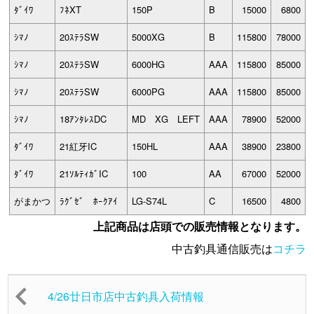
ﾀﾞｲﾜ
ﾌﾈXT
150P
B
15000
6800
ｼﾏﾉ
20ｽﾃﾗSW
5000XG
B
115800
78000
ｼﾏﾉ
20ｽﾃﾗSW
6000HG
AAA
115800
85000
ｼﾏﾉ
20ｽﾃﾗSW
6000PG
AAA
115800
85000
ｼﾏﾉ
18ｱﾝﾀﾚｽDC
MD XG LEFT
AAA
78900
52000
ﾀﾞｲﾜ
21紅牙IC
150HL
AAA
38900
23800
ﾀﾞｲﾜ
21ｿﾙﾃｨｶﾞIC
100
AA
67000
52000
がまかつ
ﾗｸﾞｾﾞ ﾎｰｸｱｲ
LG-S74L
C
16500
4800
上記商品は店頭での販売情報となります。
中古釣具通信販売は
コチラ
4/26廿日市店中古釣具入荷情報