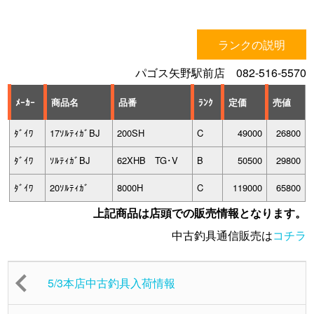
ランクの説明
パゴス矢野駅前店 082-516-5570
ﾒｰｶｰ
商品名
品番
ﾗﾝｸ
定価
売値
ﾀﾞｲﾜ
17ｿﾙﾃｨｶﾞBJ
200SH
C
49000
26800
ﾀﾞｲﾜ
ｿﾙﾃｨｶﾞBJ
62XHB TG･V
B
50500
29800
ﾀﾞｲﾜ
20ｿﾙﾃｨｶﾞ
8000H
C
119000
65800
上記商品は店頭での販売情報となります。
中古釣具通信販売は
コチラ
5/3本店中古釣具入荷情報