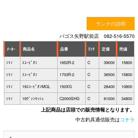
ランクの説明
パゴス矢野駅前店 082-516-5570
ﾒｰｶｰ
商品名
品番
ﾗﾝｸ
定価
売値
ｼﾏﾉ
ｽｺｰﾋﾟｵﾝ
1652R-2
C
39000
15800
ｼﾏﾉ
ｽｺｰﾋﾟｵﾝ
1703R-2
C
36500
15800
ｼﾏﾉ
19ｽｺｰﾋﾟｵﾝMGL
150XG
C
28400
10800
ｼﾏﾉ
19ｳﾞｧﾝｷｯｼｭ
C2000SHG
C
61000
34800
上記商品は店頭での販売情報となります。
中古釣具通信販売は
コチラ