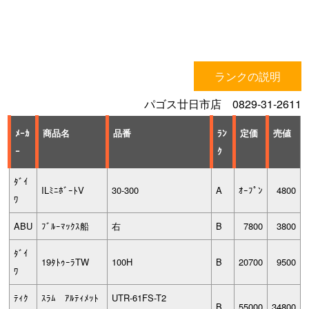
ランクの説明
パゴス廿日市店 0829-31-2611
ﾒｰｶ
商品名
品番
ﾗﾝ
定価
売値
ｰ
ｸ
ﾀﾞｲ
ILﾐﾆﾎﾞｰﾄV
30-300
A
ｵｰﾌﾟﾝ
4800
ﾜ
ABU
ﾌﾞﾙｰﾏｯｸｽ船
右
B
7800
3800
ﾀﾞｲ
19ﾀﾄｩｰﾗTW
100H
B
20700
9500
ﾜ
ﾃｨｸ
ｽﾗﾑ ｱﾙﾃｨﾒｯﾄ
UTR-61FS-T2
B
55000
34800