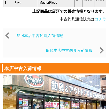
ﾄ
ﾁｭｰﾝ
MasterPiece
上記商品は店頭での販売情報となります。
中古釣具通信販売は
コチラ
5/14本店中古釣具入荷情報
5/15本店中古釣具入荷情報
本店中古入荷情報