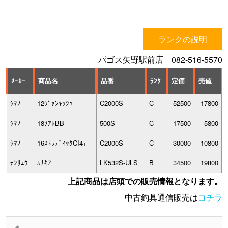
ランクの説明
パゴス矢野駅前店 082-516-5570
ﾒｰｶｰ
商品名
品番
ﾗﾝｸ
定価
売値
ｼﾏﾉ
12ｳﾞｧﾝｷｯｼｭ
C2000S
C
52500
17800
ｼﾏﾉ
18ｿｱﾚBB
500S
C
17500
5800
ｼﾏﾉ
16ｽﾄﾗﾃﾞｨｯｸCI4+
C2000S
C
30000
10800
ﾃﾝﾘｭｳ
ﾙﾅｷｱ
LK532S-ULS
B
34500
19800
上記商品は店頭での販売情報となります。
中古釣具通信販売は
コチラ