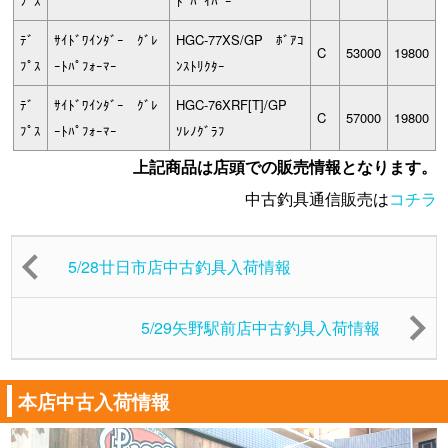
ﾌﾟｽ
ﾄﾞﾊﾞｲﾊﾟｰ
ﾃﾞ
ｻｲﾄﾞﾜｲﾝﾀﾞｰ ｸﾞﾚ
HGC-77XS/GP ﾎﾞｱｺ
C
53000
19800
ﾌﾟｽ
ｰﾄﾊﾟﾌｫｰﾏｰ
ﾝｽﾄﾘｸﾀｰ
ﾃﾞ
ｻｲﾄﾞﾜｲﾝﾀﾞｰ ｸﾞﾚ
HGC-76XRF[T]/GP
C
57000
19800
ﾌﾟｽ
ｰﾄﾊﾟﾌｫｰﾏｰ
ｿﾚﾉｸﾞﾗﾌ
上記商品は店頭での販売情報となります。
中古釣具通信販売は
コチラ
5/28廿日市店中古釣具入荷情報
5/29矢野駅前店中古釣具入荷情報
本店中古入荷情報