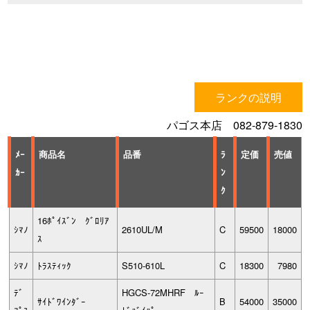
ランクの説明
パゴス本店 082-879-1830
ﾒｰ
商品名
品番
ﾗ
定価
売値
ｶｰ
ﾝ
ｸ
16ﾎﾟｲｽﾞﾝ ｸﾞﾛﾘｱ
ｼﾏﾉ
2610UL/M
C
59500
18000
ｽ
ｼﾏﾉ
ﾄﾗｽﾃｨｯｸ
S510-610L
C
18300
7980
ﾃﾞ
HGCS-72MHRF ﾙｰ
ｻｲﾄﾞﾜｲﾝﾀﾞｰ
B
54000
35000