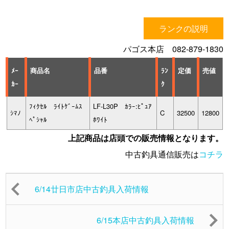
ランクの説明
パゴス本店 082-879-1830
ﾒｰ
商品名
品番
ﾗﾝ
定価
売値
ｶｰ
ｸ
ﾌｨｸｾﾙ ﾗｲﾄｹﾞｰﾑｽ
LF-L30P ｶﾗｰ:ﾋﾟｭｱ
ｼﾏﾉ
C
32500
12800
ﾍﾟｼｬﾙ
ﾎﾜｲﾄ
上記商品は店頭での販売情報となります。
中古釣具通信販売は
コチラ
6/14廿日市店中古釣具入荷情報
6/15本店中古釣具入荷情報