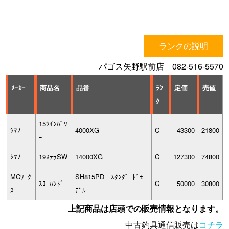
ランクの説明
パゴス矢野駅前店 082-516-5570
ﾒｰｶｰ
商品名
品番
ﾗﾝ
定価
売値
ｸ
15ﾂｲﾝﾊﾟﾜ
ｼﾏﾉ
4000XG
C
43300
21800
ｰ
ｼﾏﾉ
19ｽﾃﾗSW
14000XG
C
127300
74800
MCﾜｰｸ
SH815PD ｽﾀﾝﾀﾞｰﾄﾞﾓ
ｽﾛｰﾊﾝﾄﾞ
C
50000
30800
ｽ
ﾃﾞﾙ
上記商品は店頭での販売情報となります。
中古釣具通信販売は
コチラ