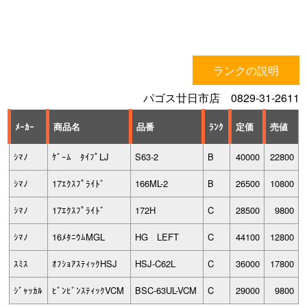
ランクの説明
パゴス廿日市店 0829-31-2611
ﾒｰｶｰ
商品名
品番
ﾗﾝｸ
定価
売値
ｼﾏﾉ
ｹﾞｰﾑ ﾀｲﾌﾟLJ
S63-2
B
40000
22800
ｼﾏﾉ
17ｴｸｽﾌﾟﾗｲﾄﾞ
166ML-2
B
26500
10800
ｼﾏﾉ
17ｴｸｽﾌﾟﾗｲﾄﾞ
172H
C
28500
9800
ｼﾏﾉ
16ﾒﾀﾆｳﾑMGL
HG LEFT
C
44100
12800
ｽﾐｽ
ｵﾌｼｮｱｽﾃｨｯｸHSJ
HSJ-C62L
C
36000
17800
ｼﾞｬｯｶﾙ
ﾋﾞﾝﾋﾞﾝｽﾃｨｯｸVCM
BSC-63UL-VCM
C
29000
9800