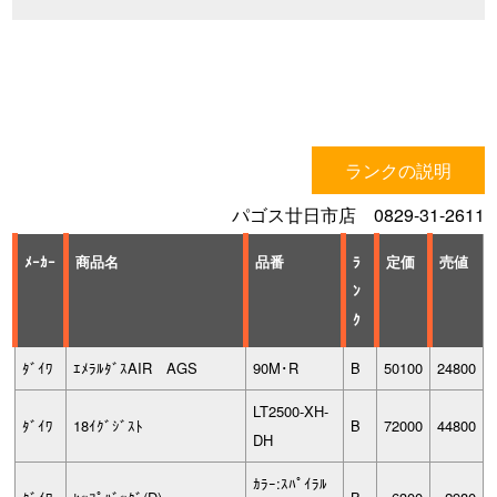
ランクの説明
パゴス廿日市店 0829-31-2611
ﾒｰｶｰ
商品名
品番
ﾗ
定価
売値
ﾝ
ｸ
ﾀﾞｲﾜ
ｴﾒﾗﾙﾀﾞｽAIR AGS
90M･R
B
50100
24800
LT2500-XH-
ﾀﾞｲﾜ
18ｲｸﾞｼﾞｽﾄ
B
72000
44800
DH
ｶﾗｰ:ｽﾊﾟｲﾗﾙ