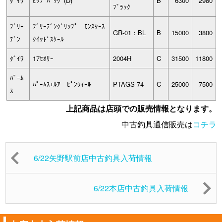
ﾀﾞｲﾜ
ﾋｯﾌﾟﾊﾞｯｸﾞ(D)
B
6300
2980
ﾌﾞﾗｯｸ
ﾌﾞﾘｰ
ﾌﾞﾘｰﾃﾞﾝｸﾞﾘｯﾌﾟ ﾓﾝｽﾀｰｽ
GR-01：BL
B
15000
3800
ﾃﾞﾝ
ｸｲｯﾄﾞｽｹｰﾙ
ﾀﾞｲﾜ
17ｾｵﾘｰ
2004H
C
31500
11800
ﾊﾟｰﾑ
ﾊﾟｰﾑｽｴﾙｱ ﾋﾟﾝｳｨｰﾙ
PTAGS-74
C
25000
7500
ｽ
上記商品は店頭での販売情報となります。
中古釣具通信販売は
コチラ
6/22矢野駅前店中古釣具入荷情報
6/22本店中古釣具入荷情報