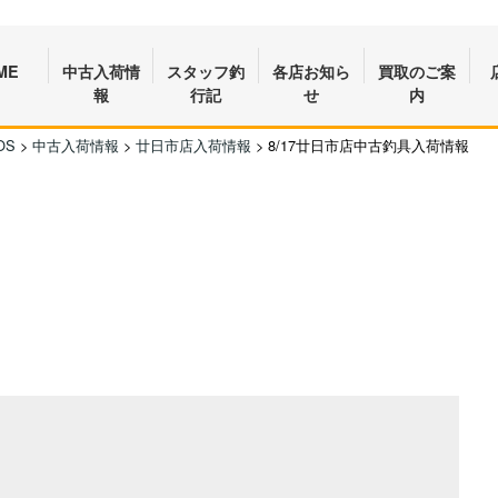
ME
中古入荷情
スタッフ釣
各店お知ら
買取のご案
報
行記
せ
内
OS
>
中古入荷情報
>
廿日市店入荷情報
>
8/17廿日市店中古釣具入荷情報