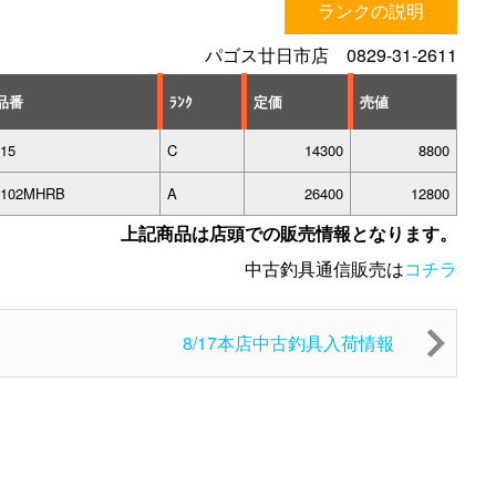
ランクの説明
パゴス廿日市店 0829-31-2611
品番
ﾗﾝｸ
定価
売値
15
C
14300
8800
6102MHRB
A
26400
12800
上記商品は店頭での販売情報となります。
中古釣具通信販売は
コチラ
8/17本店中古釣具入荷情報