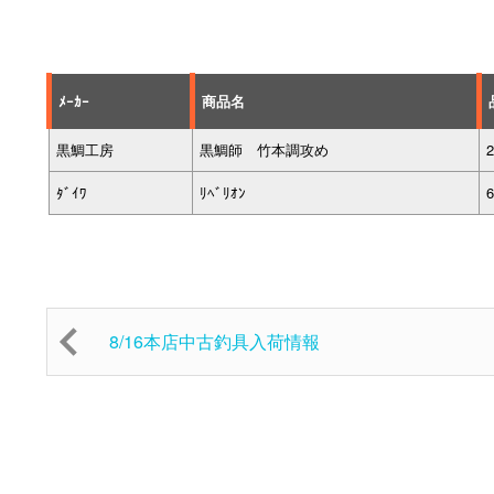
ﾒｰｶｰ
商品名
黒鯛工房
黒鯛師 竹本調攻め
2
ﾀﾞｲﾜ
ﾘﾍﾞﾘｵﾝ
8/16本店中古釣具入荷情報