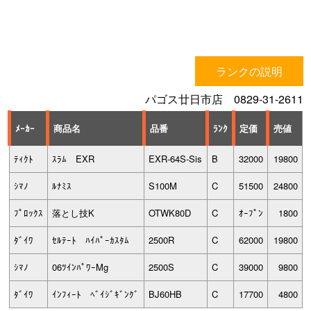
ランクの説明
パゴス廿日市店 0829-31-2611
ﾒｰｶｰ
商品名
品番
ﾗﾝｸ
定価
売値
ﾃｨｸﾄ
ｽﾗﾑ EXR
EXR-64S-Sis
B
32000
19800
ｼﾏﾉ
ﾙﾅﾐｽ
S100M
C
51500
24800
ﾌﾟﾛｯｸｽ
落とし技K
OTWK80D
C
ｵｰﾌﾟﾝ
1800
ﾀﾞｲﾜ
ｾﾙﾃｰﾄ ﾊｲﾊﾟｰｶｽﾀﾑ
2500R
C
62000
19800
ｼﾏﾉ
06ﾂｲﾝﾊﾟﾜｰMg
2500S
C
39000
9800
ﾀﾞｲﾜ
ｲﾝﾌｨｰﾄ ﾍﾞｲｼﾞｷﾞﾝｸﾞ
BJ60HB
C
17700
4800