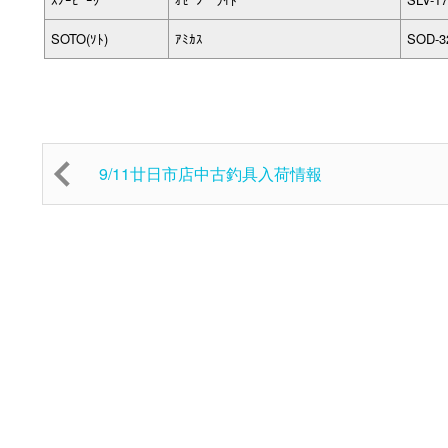
SOTO(ｿﾄ)
ｱﾐｶｽ
SOD-3
9/11廿日市店中古釣具入荷情報