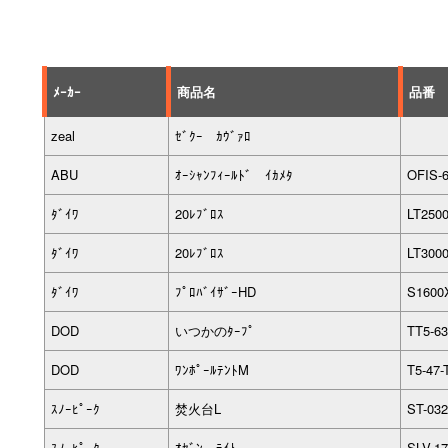
ﾒｰｶｰ
商品名
品番
zeal
ｾﾞｸｰ ｶｳﾞｧﾛ
ABU
ｵｰｼｬﾝﾌｨｰﾙﾄﾞ ｲｶﾒﾀ
OFIS-
ﾀﾞｲﾜ
20ﾚﾌﾞﾛｽ
LT250
ﾀﾞｲﾜ
20ﾚﾌﾞﾛｽ
LT300
ﾀﾞｲﾜ
ﾌﾟﾛﾊﾞｲｻﾞｰHD
S1600
DOD
いつかのﾀｰﾌﾟ
TT5-63
DOD
ﾜﾝﾎﾟｰﾙﾃﾝﾄM
T5-47-
ｽﾉｰﾋﾟｰｸ
焚火台L
ST-03
ｽﾉｰﾋﾟｰｸ
ｵｾﾞﾝ ﾗｲﾄ
SLV-1