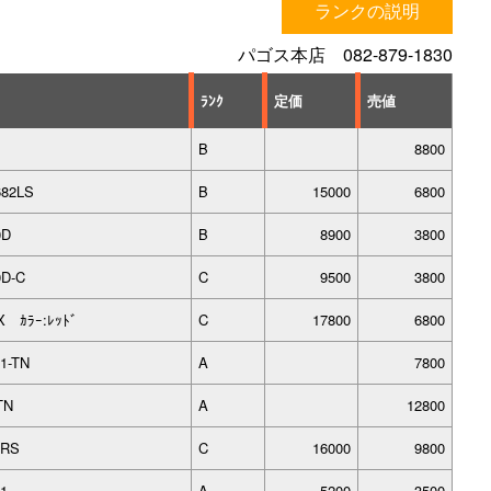
ランクの説明
パゴス本店 082-879-1830
ﾗﾝｸ
定価
売値
B
8800
682LS
B
15000
6800
0D
B
8900
3800
0D-C
C
9500
3800
X ｶﾗｰ:ﾚｯﾄﾞ
C
17800
6800
1-TN
A
7800
TN
A
12800
2RS
C
16000
9800
71
A
5200
3500