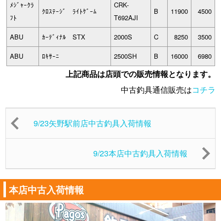
ﾒｼﾞｬｰｸﾗ
CRK-
ｸﾛｽﾃｰｼﾞ ﾗｲﾄｹﾞｰﾑ
B
11900
4500
ﾌﾄ
T692AJI
ABU
ｶｰﾃﾞｨﾅﾙ STX
2000S
C
8250
3500
ABU
ﾛｷｻｰﾆ
2500SH
B
16000
6980
上記商品は店頭での販売情報となります。
中古釣具通信販売は
コチラ
9/23矢野駅前店中古釣具入荷情報
9/23本店中古釣具入荷情報
本店中古入荷情報