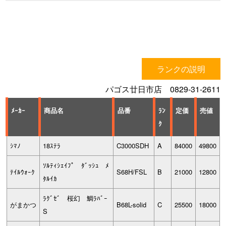
ランクの説明
パゴス廿日市店 0829-31-2611
ﾒｰｶｰ
商品名
品番
ﾗﾝ
定価
売値
ｸ
ｼﾏﾉ
18ｽﾃﾗ
C3000SDH
A
84000
49800
ｿﾙﾃｨｼｪｲﾌﾟ ﾀﾞｯｼｭ ﾒ
ﾃｲﾙｳｫｰｸ
S68H/FSL
B
21000
12800
ﾀﾙｲｶ
ﾗｸﾞｾﾞ 桜幻 鯛ﾗﾊﾞｰ
がまかつ
B68L-solid
C
25500
18000
S