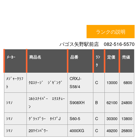
ランクの説明
パゴス矢野駅前店 082-516-5570
ﾒｰｶｰ
商品名
品番
ﾗﾝ
定価
売値
ｸ
ﾒｼﾞｬｰｸﾗﾌ
CRXJ-
ｸﾛｽﾃｰｼﾞ ｼﾞｷﾞﾝｸﾞ
C
13000
6800
ﾄ
S58/4
ｺﾙﾄｽﾅｲﾊﾟｰ ｴｸｽﾁｭｰ
ｼﾏﾉ
S908XH
B
62100
24800
ﾝ
ｼﾏﾉ
ｸﾞﾗｯﾌﾟﾗｰ ﾀｲﾌﾟJ
S60-5
C
30300
13800
ｼﾏﾉ
20ﾂｲﾝﾊﾟﾜｰ
4000XG
C
49200
26800