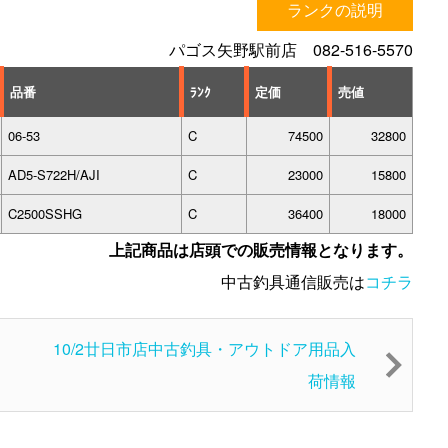
ランクの説明
パゴス矢野駅前店 082-516-5570
品番
ﾗﾝｸ
定価
売値
06-53
C
74500
32800
AD5-S722H/AJI
C
23000
15800
C2500SSHG
C
36400
18000
上記商品は店頭での販売情報となります。
中古釣具通信販売は
コチラ
10/2廿日市店中古釣具・アウトドア用品入
荷情報