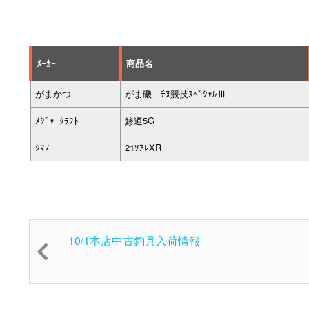
ﾒｰｶｰ
商品名
がまかつ
がま磯 ﾁﾇ競技ｽﾍﾟｼｬﾙⅢ
ﾒｼﾞｬｰｸﾗﾌﾄ
鯵道5G
ｼﾏﾉ
21ｿｱﾚXR
10/1本店中古釣具入荷情報