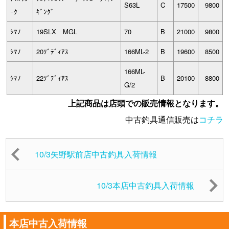
S63L
C
17500
9800
ｰｸ
ｷﾞﾝｸﾞ
ｼﾏﾉ
19SLX MGL
70
B
21000
9800
ｼﾏﾉ
20ｿﾞﾃﾞｨｱｽ
166ML-2
B
19600
8500
166ML-
ｼﾏﾉ
22ｿﾞﾃﾞｨｱｽ
B
20100
8800
G/2
上記商品は店頭での販売情報となります。
中古釣具通信販売は
コチラ
10/3矢野駅前店中古釣具入荷情報
10/3本店中古釣具入荷情報
本店中古入荷情報