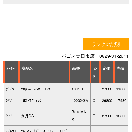
ランクの説明
パゴス廿日市店 0829-31-2611
ﾒｰｶｰ
商品名
品番
ﾗﾝ
定価
売値
ｸ
ﾀﾞｲﾜ
20ﾀﾄｩｰﾗSV TW
103SH
C
27000
11000
ｼﾏﾉ
15ｽﾄﾗﾃﾞｨｯｸ
4000XGM
C
26800
7980
B610ML-
ｼﾏﾉ
炎月SS
C
27500
12800
S
ﾃｲﾙｳｫ
ｿﾙﾃｨｼｪｲﾌﾟ ﾀﾞｯｼｭ ﾗｲﾄｼﾞ