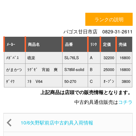
ランクの説明
パゴス廿日市店 0829-31-2611
ﾒｰｶｰ
商品名
品番
ﾗﾝｸ
定価
売値
ﾒｶﾞﾊﾞｽ
礁楽
SL-76LS
A
32200
16800
がまかつ
ﾗｸﾞｾﾞ 宵姫 爽
S78M-solid
B
25000
16800
ﾀﾞｲﾜ
ﾌﾈ V64
50-270
C
ｵｰﾌﾟﾝ
3800
上記商品は店頭での販売情報となります。
中古釣具通信販売は
コチラ
10/6矢野駅前店中古釣具入荷情報