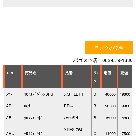
ランクの説明
パゴス本店 082-879-1830
ﾒｰｶｰ
商品名
品番
ﾗﾝ
定価
売値
ｸ
ｼﾏﾉ
16ｱﾙﾃﾞﾊﾞﾗﾝBFS
XG LEFT
B
46000
19800
ABU
ﾛｷｻｰﾆ
BF8-L
B
20500
8800
ABU
ｸﾛｽﾌｨｰﾙﾄﾞ
2500SH
B
15000
5800
XRFS-764L-
ABU
ｸﾛｽﾌｨｰﾙﾄﾞ
C
14000
7500