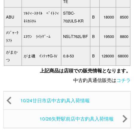
TE
ｿﾙﾃｨｰｽﾀｲﾙ ﾍﾞｲﾄﾌｨ
STBC-
ABU
B
18000
8500
ﾈｽｶｽﾀﾑ
702ULS-KR
ﾒｼﾞｬｰｸ
ｴﾇﾜﾝ ﾗｲﾄｹﾞｰﾑ
NSL-T762L/BF
B
19500
8800
ﾗﾌﾄ
がまか
がま磯 ｲﾝﾃｯｻG-Ⅳ
0.8-53
B
128000
68000
つ
上記商品は店頭での販売情報となります。
中古釣具通信販売は
コチラ
10/24廿日市店中古釣具入荷情報
10/26矢野駅前店中古釣具入荷情報