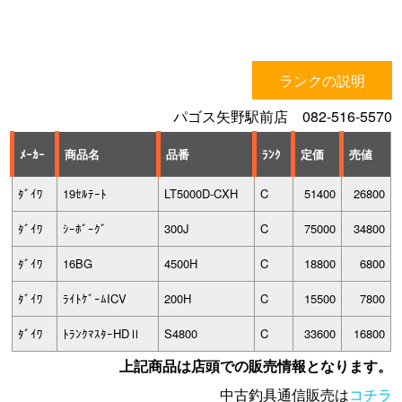
ランクの説明
パゴス矢野駅前店 082-516-5570
ﾒｰｶｰ
商品名
品番
ﾗﾝｸ
定価
売値
ﾀﾞｲﾜ
19ｾﾙﾃｰﾄ
LT5000D-CXH
C
51400
26800
ﾀﾞｲﾜ
ｼｰﾎﾞｰｸﾞ
300J
C
75000
34800
ﾀﾞｲﾜ
16BG
4500H
C
18800
6800
ﾀﾞｲﾜ
ﾗｲﾄｹﾞｰﾑICV
200H
C
15500
7800
ﾀﾞｲﾜ
ﾄﾗﾝｸﾏｽﾀｰHDⅡ
S4800
C
33600
16800
上記商品は店頭での販売情報となります。
中古釣具通信販売は
コチラ